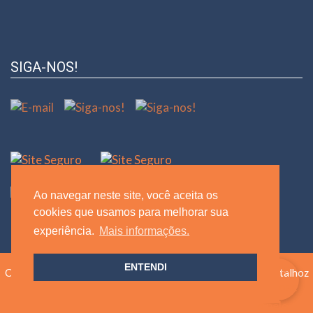
SIGA-NOS!
Ao navegar neste site, você aceita os
cookies que usamos para melhorar sua
experiência.
Mais informações.
ENTENDI
Copyright ©
2026
AGA Consultoria e Gestão
|
Design by Atalhoz
Comunicação e Marketing